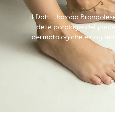
Il Dott. Jacopo Brandolese
delle patologie del piede,
dermatologiche e ungueali