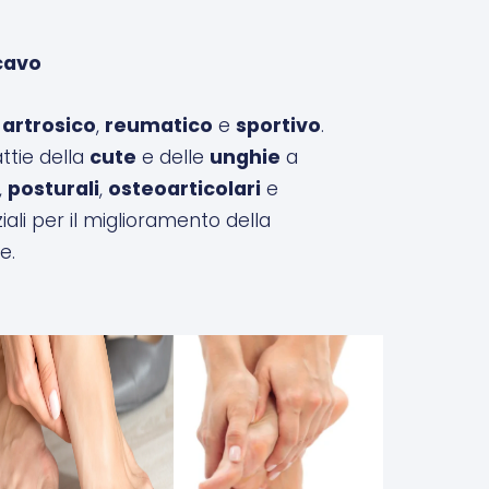
cavo
,
artrosico
,
reumatico
e
sportivo
.
tie della
cute
e delle
unghie
a
,
posturali
,
osteoarticolari
e
ali per il miglioramento della
e.