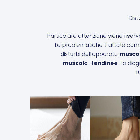
Dist
Particolare attenzione viene riserv
Le problematiche trattate com
disturbi dell’apparato
muscol
muscolo-tendinee
. La dia
f