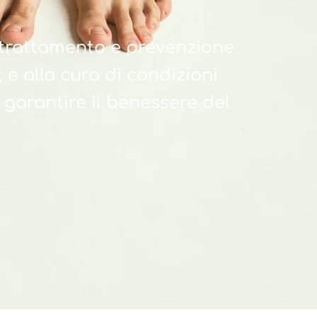
, trattamento e prevenzione
, e alla cura di condizioni
garantire il benessere del