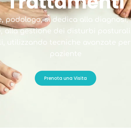
Trattamenti
, podologo, si dedica alla diagnosi
 alla gestione dei disturbi posturali
, utilizzando tecniche avanzate per 
paziente
Prenota una Visita