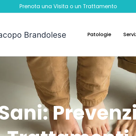
Prenota una Visita o un Trattamento
Jacopo Brandolese
Patologie
Servi
 Sani: Prevenz