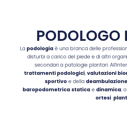
PODOLOGO 
La
podologia
è una branca delle professioni
disturbi a carico del piede e di altri org
secondari a patologie plantari. All’in
trattamenti podologici
,
valutazioni b
sportivo
e della
deambulazion
baropodometrica
statica
e
dinamica
; 
ortesi plant